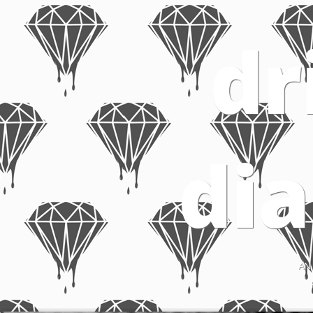
dr
di
AN